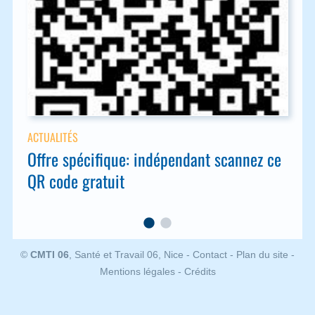
Offre spécifique: indépendant scannez ce
QR code gratuit
©
CMTI 06
, Santé et Travail 06, Nice
-
Contact
-
Plan du site
-
Mentions légales
-
Crédits